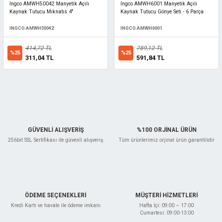
Ingco AMWH50042 Manyetik Açılı
Ingco AMWH6001 Manyetik Açılı
Kaynak Tutucu Mıknatıs 4''
Kaynak Tutucu Gönye Seti - 6 Parça
INGCO.AMWH50042
INGCO.AMWH6001
414,72 TL
789,12 TL
%25
%25
311,04 TL
591,84 TL
GÜVENLİ ALIŞVERİŞ
%100 ORJİNAL ÜRÜN
256bit SSL Sertifikası ile güvenli alışveriş
Tüm ürünlerimiz orjinal ürün garantilidir
ÖDEME SEÇENEKLERİ
MÜŞTERİ HİZMETLERİ
Kredi Kartı ve havale ile ödeme imkanı
Hafta İçi: 09:00 – 17:00
Cumartesi: 09:00-13:00