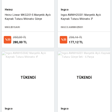
Heinz
Ingco
Heinz Linear MKG201-S Manyetik Açılı
Ingco AMWH25031 Manyetik Açılı
Kaynak Tutucu Mıknatıs Gönye
Kaynak Tutucu Mıknatıs 3''
MKG201SARI
INGCO.AMWH25031
350,00 TL
236,16 TL
%20
%25
280,00 TL
177,12 TL
TÜKENDİ
TÜKENDİ
Ingco
Ingco