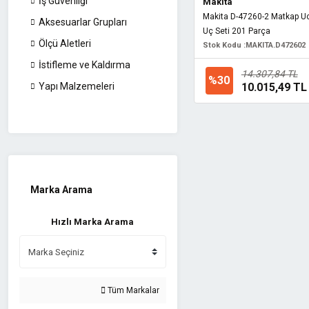
İş Güvenliği
Makita
Makita D-47260-2 Matkap Uc
Aksesuarlar Grupları
Uç Seti 201 Parça
Ölçü Aletleri
Stok Kodu :
MAKITA.D472602
İstifleme ve Kaldırma
14.307,84 TL
%30
10.015,49 TL
Yapı Malzemeleri
Marka Arama
Hızlı Marka Arama
Tüm Markalar