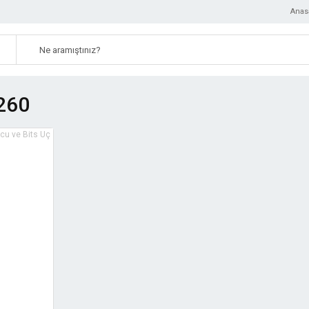
Anas
260