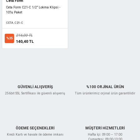
Ceta Form
Ceta Form C21-C 1/2’’ Lokma Klipsi -
10’lu Paket
CETA.C21-C
216,00 TL
%35
140,40 TL
GÜVENLİ ALIŞVERİŞ
%100 ORJİNAL ÜRÜN
256bit SSL Sertifikası ile güvenli alışveriş
Tüm ürünlerimiz orjinal ürün garantilidir
ÖDEME SEÇENEKLERİ
MÜŞTERİ HİZMETLERİ
Kredi Kartı ve havale ile ödeme imkanı
Hafta İçi: 09:00 – 17:00
Cumartesi: 09:00-13:00