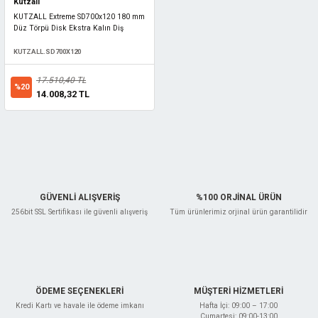
Kutzall
KUTZALL Extreme SD700x120 180 mm
Düz Törpü Disk Ekstra Kalın Diş
KUTZALL.SD700X120
17.510,40 TL
%20
14.008,32 TL
GÜVENLİ ALIŞVERİŞ
%100 ORJİNAL ÜRÜN
256bit SSL Sertifikası ile güvenli alışveriş
Tüm ürünlerimiz orjinal ürün garantilidir
ÖDEME SEÇENEKLERİ
MÜŞTERİ HİZMETLERİ
Kredi Kartı ve havale ile ödeme imkanı
Hafta İçi: 09:00 – 17:00
Cumartesi: 09:00-13:00