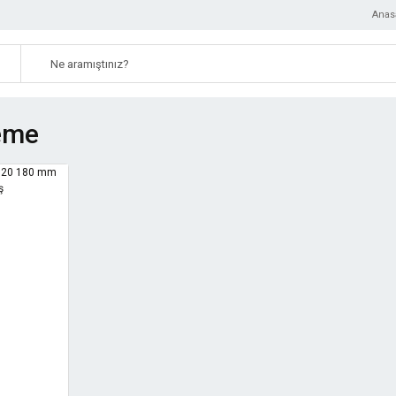
Anas
reme