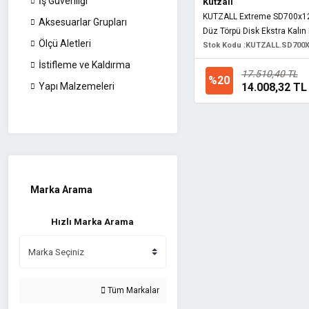
İş Güvenliği
Kutzall
KUTZALL Extreme SD700x1
Aksesuarlar Grupları
Düz Törpü Disk Ekstra Kalın 
Ölçü Aletleri
Stok Kodu :
KUTZALL.SD700X
İstifleme ve Kaldırma
17.510,40 TL
%20
14.008,32 TL
Yapı Malzemeleri
Marka Arama
Hızlı Marka Arama
Tüm Markalar