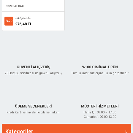
COMBAT.KA8
345,60 TL
%20
276,48 TL
GÜVENLİ ALIŞVERİŞ
%100 ORJİNAL ÜRÜN
256bit SSL Sertifikası ile güvenli alışveriş
Tüm ürünlerimiz orjinal ürün garantilidir
ÖDEME SEÇENEKLERİ
MÜŞTERİ HİZMETLERİ
Kredi Kartı ve havale ile ödeme imkanı
Hafta İçi: 09:00 – 17:00
Cumartesi: 09:00-13:00
Kategoriler
Markalar