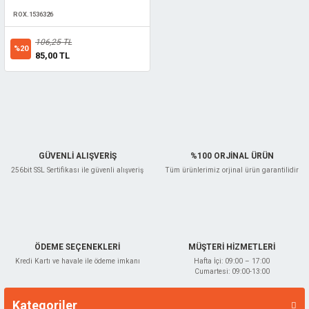
ROX.1536326
106,25 TL
%20
85,00 TL
GÜVENLİ ALIŞVERİŞ
%100 ORJİNAL ÜRÜN
256bit SSL Sertifikası ile güvenli alışveriş
Tüm ürünlerimiz orjinal ürün garantilidir
ÖDEME SEÇENEKLERİ
MÜŞTERİ HİZMETLERİ
Kredi Kartı ve havale ile ödeme imkanı
Hafta İçi: 09:00 – 17:00
Cumartesi: 09:00-13:00
Kategoriler
Markalar