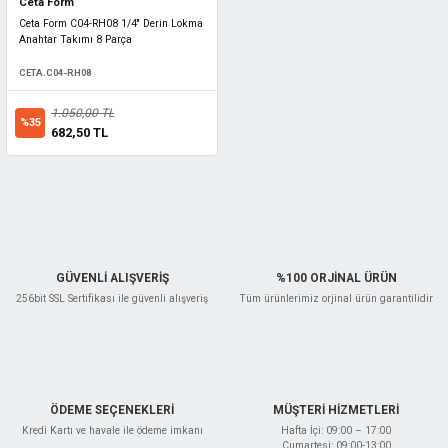
Ceta Form
Ceta Form C04-RH08 1/4'' Derin Lokma
Anahtar Takımı 8 Parça
CETA.C04-RH08
1.050,00 TL
%35
682,50 TL
GÜVENLİ ALIŞVERİŞ
%100 ORJİNAL ÜRÜN
256bit SSL Sertifikası ile güvenli alışveriş
Tüm ürünlerimiz orjinal ürün garantilidir
ÖDEME SEÇENEKLERİ
MÜŞTERİ HİZMETLERİ
Kredi Kartı ve havale ile ödeme imkanı
Hafta İçi: 09:00 – 17:00
Cumartesi: 09:00-13:00