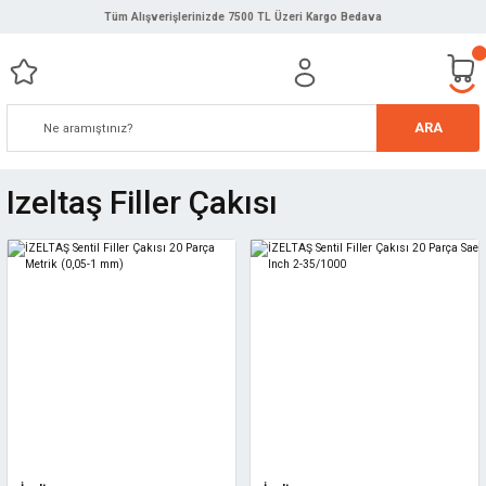
Tüm Alışverişlerinizde 7500 TL Üzeri Kargo Bedava
ARA
Izeltaş Filler Çakısı