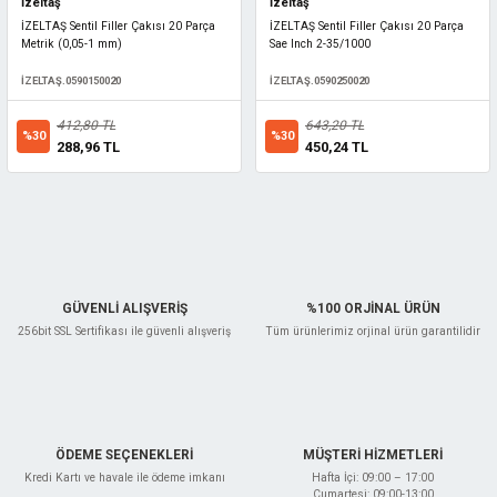
İzeltaş
İzeltaş
İZELTAŞ Sentil Filler Çakısı 20 Parça
İZELTAŞ Sentil Filler Çakısı 20 Parça
Metrik (0,05-1 mm)
Sae Inch 2-35/1000
İZELTAŞ.0590150020
İZELTAŞ.0590250020
412,80 TL
643,20 TL
%30
%30
288,96 TL
450,24 TL
GÜVENLİ ALIŞVERİŞ
%100 ORJİNAL ÜRÜN
256bit SSL Sertifikası ile güvenli alışveriş
Tüm ürünlerimiz orjinal ürün garantilidir
ÖDEME SEÇENEKLERİ
MÜŞTERİ HİZMETLERİ
Kredi Kartı ve havale ile ödeme imkanı
Hafta İçi: 09:00 – 17:00
Cumartesi: 09:00-13:00