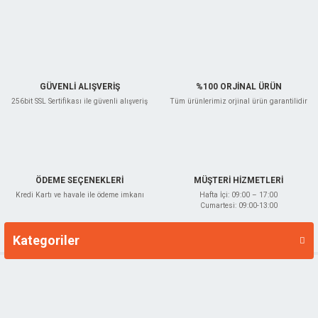
GÜVENLİ ALIŞVERİŞ
%100 ORJİNAL ÜRÜN
256bit SSL Sertifikası ile güvenli alışveriş
Tüm ürünlerimiz orjinal ürün garantilidir
ÖDEME SEÇENEKLERİ
MÜŞTERİ HİZMETLERİ
Kredi Kartı ve havale ile ödeme imkanı
Hafta İçi: 09:00 – 17:00
Cumartesi: 09:00-13:00
Kategoriler
Markalar