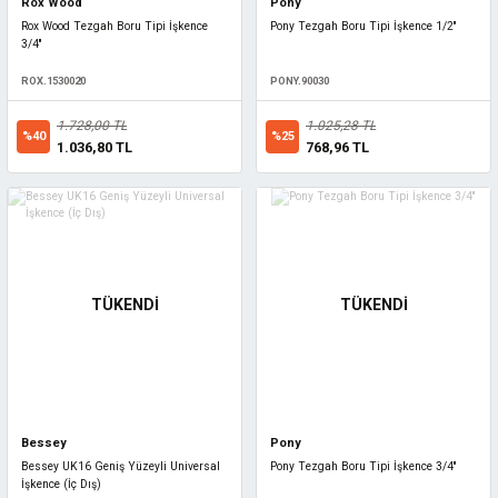
Rox Wood
Pony
Rox Wood Tezgah Boru Tipi İşkence
Pony Tezgah Boru Tipi İşkence 1/2''
3/4''
ROX.1530020
PONY.90030
1.728,00 TL
1.025,28 TL
%40
%25
1.036,80 TL
768,96 TL
TÜKENDİ
TÜKENDİ
Bessey
Pony
Bessey UK16 Geniş Yüzeyli Universal
Pony Tezgah Boru Tipi İşkence 3/4''
İşkence (İç Dış)