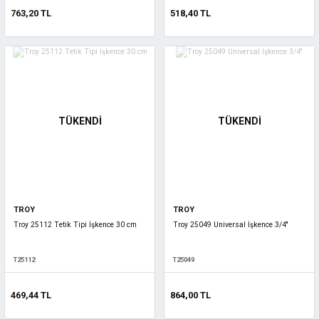
763,20 TL
518,40 TL
TÜKENDİ
TÜKENDİ
TROY
TROY
Troy 25112 Tetik Tipi İşkence 30 cm
Troy 25049 Universal İşkence 3/4''
T25112
T25049
469,44 TL
864,00 TL