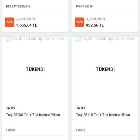
BESSEY.BESUK16
PONY.90029
2.207,52 TL
1.270,08 TL
%25
%25
1.655,64 TL
952,56 TL
TÜKENDİ
TÜKENDİ
TROY
TROY
Troy 25136 Tetik Tipi İşkence 90 cm
Troy 25118 Tetik Tipi İşkence 45 cm
T25136
T25118