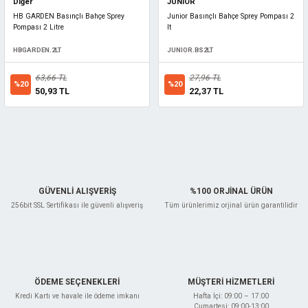
Diğer
JUNIOR
HB GARDEN Basınçlı Bahçe Sprey
Junior Basınçlı Bahçe Sprey Pompası 2
Pompası 2 Litre
lt
HBGARDEN.2LT
JUNIOR.BS2LT
63,66 TL
27,96 TL
%20
%20
50,93 TL
22,37 TL
GÜVENLİ ALIŞVERİŞ
%100 ORJİNAL ÜRÜN
256bit SSL Sertifikası ile güvenli alışveriş
Tüm ürünlerimiz orjinal ürün garantilidir
ÖDEME SEÇENEKLERİ
MÜŞTERİ HİZMETLERİ
Kredi Kartı ve havale ile ödeme imkanı
Hafta İçi: 09:00 – 17:00
Cumartesi: 09:00-13:00