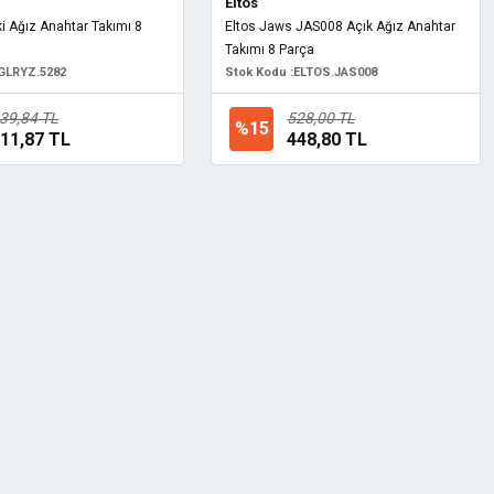
Eltos
ki Ağız Anahtar Takımı 8
Eltos Jaws JAS008 Açık Ağız Anahtar
Takımı 8 Parça
GLRYZ.5282
Stok Kodu :
ELTOS.JAS008
39,84 TL
528,00 TL
%15
11,87 TL
448,80 TL