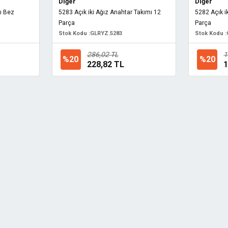
Diğer
Diğer
ı Bez
5283 Açık iki Ağız Anahtar Takımı 12
5282 Açık i
Parça
Parça
Stok Kodu :
GLRYZ.5283
Stok Kodu :
286,02 TL
1
%20
%20
228,82 TL
1