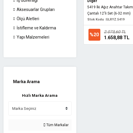
İş Güvenliği
Diğer
5419 İki Ağız Anahtar Takım
Aksesuarlar Grupları
Çantalı 12'li Set (6-32 mm)
Ölçü Aletleri
Stok Kodu :
GLRYZ.5419
İstifleme ve Kaldırma
2.073,60 TL
%20
1.658,88 TL
Yapı Malzemeleri
Marka Arama
Hızlı Marka Arama
Tüm Markalar