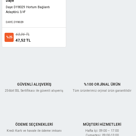
Daye
Daye DY8029 Hortum Bağlantı
Adaptörü 3/4''
DAYE.DY8029
63,36 TL
%25
47,52 TL
GÜVENLİ ALIŞVERİŞ
%100 ORJİNAL ÜRÜN
256bit SSL Sertifikası ile güvenli alışveriş
Tüm ürünlerimiz orjinal ürün garantilidir
ÖDEME SEÇENEKLERİ
MÜŞTERİ HİZMETLERİ
Kredi Kartı ve havale ile ödeme imkanı
Hafta İçi: 09:00 – 17:00
Cumartesi: 09:00-13:00