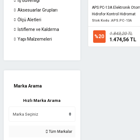
İş Güvenliği
APS PC-13A Elektronik Otom
Aksesuarlar Grupları
Hidrofor Kontrol Hidromat
Ölçü Aletleri
Stok Kodu :
APS.PC-13A
İstifleme ve Kaldırma
1.843,20 TL
%20
1.474,56 TL
Yapı Malzemeleri
Marka Arama
Hızlı Marka Arama
Tüm Markalar