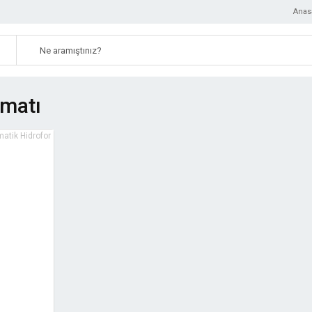
Anas
omatı