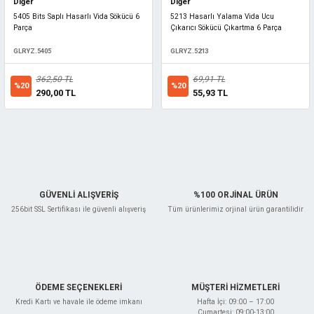
Diğer
Diğer
5405 Bits Saplı Hasarlı Vida Sökücü 6
5213 Hasarlı Yalama Vida Ucu
Parça
Çıkarıcı Sökücü Çıkartma 6 Parça
GLRYZ.5405
GLRYZ.5213
362,50 TL
69,91 TL
%20
%20
290,00 TL
55,93 TL
GÜVENLİ ALIŞVERİŞ
%100 ORJİNAL ÜRÜN
256bit SSL Sertifikası ile güvenli alışveriş
Tüm ürünlerimiz orjinal ürün garantilidir
ÖDEME SEÇENEKLERİ
MÜŞTERİ HİZMETLERİ
Kredi Kartı ve havale ile ödeme imkanı
Hafta İçi: 09:00 – 17:00
Cumartesi: 09:00-13:00