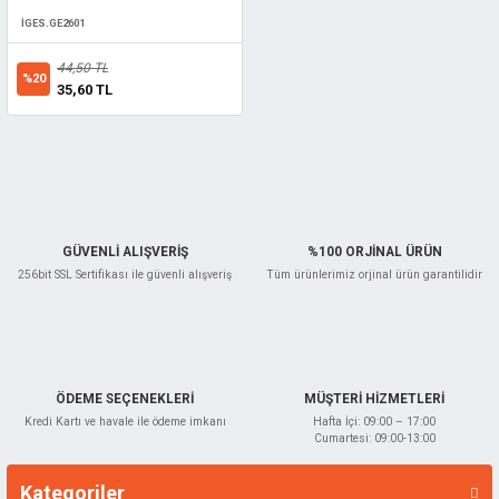
İGES.GE2601
44,50 TL
%20
35,60 TL
GÜVENLİ ALIŞVERİŞ
%100 ORJİNAL ÜRÜN
256bit SSL Sertifikası ile güvenli alışveriş
Tüm ürünlerimiz orjinal ürün garantilidir
ÖDEME SEÇENEKLERİ
MÜŞTERİ HİZMETLERİ
Kredi Kartı ve havale ile ödeme imkanı
Hafta İçi: 09:00 – 17:00
Cumartesi: 09:00-13:00
Kategoriler
Markalar