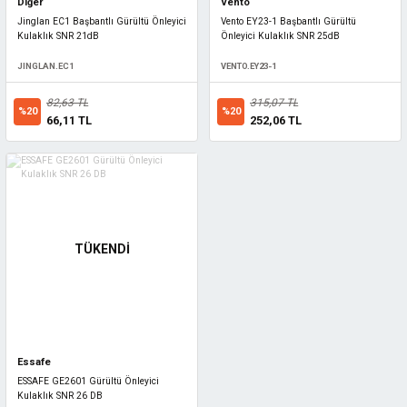
Diğer
Vento
Jinglan EC1 Başbantlı Gürültü Önleyici
Vento EY23-1 Başbantlı Gürültü
Kulaklık SNR 21dB
Önleyici Kulaklık SNR 25dB
JINGLAN.EC1
VENTO.EY23-1
82,63 TL
315,07 TL
%20
%20
66,11 TL
252,06 TL
TÜKENDİ
Essafe
ESSAFE GE2601 Gürültü Önleyici
Kulaklık SNR 26 DB