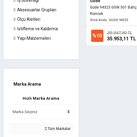
İş Güvenliği
Güde
Güde 94323 GGW 501 Bahçe
Aksesuarlar Grupları
Römork
Ölçü Aletleri
Stok Kodu :
GUDE.94323
İstifleme ve Kaldırma
39.947,90 TL
%10
35.953,11 TL
Yapı Malzemeleri
Marka Arama
Hızlı Marka Arama
Tüm Markalar