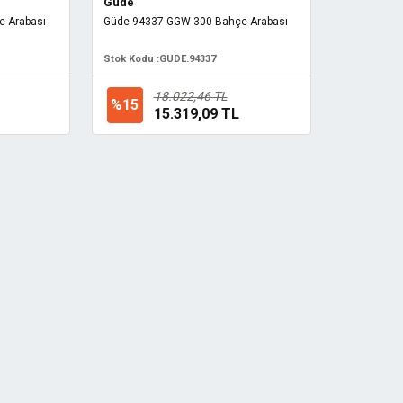
Güde
 Arabası
Güde 94337 GGW 300 Bahçe Arabası
Stok Kodu :
GUDE.94337
18.022,46 TL
%15
15.319,09 TL