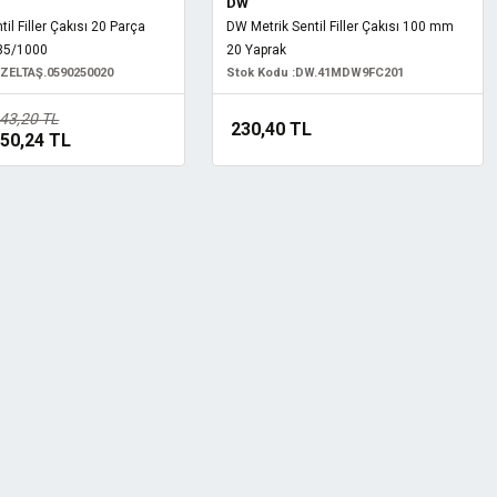
DW
il Filler Çakısı 20 Parça
DW Metrik Sentil Filler Çakısı 100 mm
-35/1000
20 Yaprak
İZELTAŞ.0590250020
Stok Kodu :
DW.41MDW9FC201
43,20 TL
230,40 TL
50,24 TL