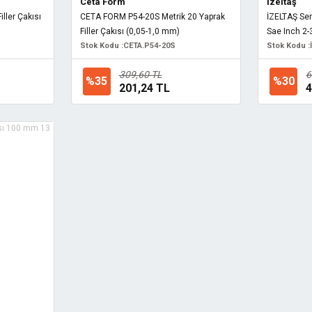
Ceta Form
İzeltaş
ller Çakısı
CETA FORM P54-20S Metrik 20 Yaprak
İZELTAŞ Sent
Filler Çakısı (0,05-1,0 mm)
Sae Inch 2
Stok Kodu :
CETA.P54-20S
Stok Kodu :
309,60 TL
6
%35
%30
201,24 TL
4