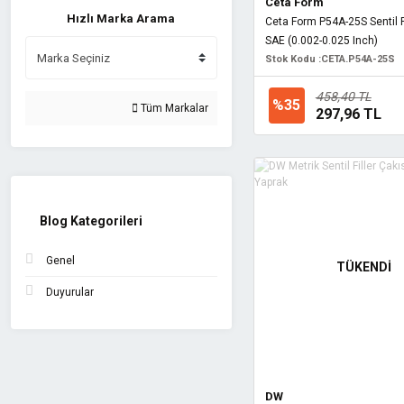
Ceta Form
Hızlı Marka Arama
Ceta Form P54A-25S Sentil Fi
SAE (0.002-0.025 Inch)
Stok Kodu :
CETA.P54A-25S
458,40 TL
%35
Tüm Markalar
297,96 TL
Blog Kategorileri
Genel
TÜKENDİ
Duyurular
DW