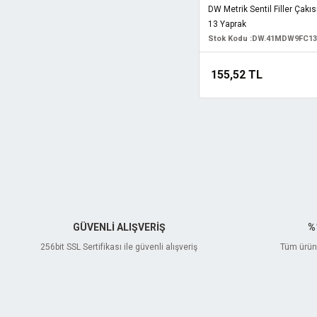
DW Metrik Sentil Filler Çak
13 Yaprak
Stok Kodu :
DW.41MDW9FC13
155,52 TL
GÜVENLİ ALIŞVERİŞ
%
256bit SSL Sertifikası ile güvenli alışveriş
Tüm ürünl