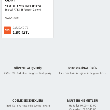
KALANT
Kalant SF-8 Kendinden Emniyetli
Exproof ATEX El Feneri - Zone 0
KALANT.SF8
2.822,40 TL
%20
2.257,92 TL
GÜVENLİ ALIŞVERİŞ
%100 ORJİNAL ÜRÜN
256bit SSL Sertifikası ile güvenli alışveriş
Tüm ürünlerimiz orjinal ürün garantilidir
ÖDEME SEÇENEKLERİ
MÜŞTERİ HİZMETLERİ
Kredi Kartı ve havale ile ödeme imkanı
Hafta İçi: 09:00 – 17:00
Cumartesi: 09:00-13:00