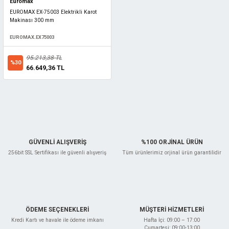
Euromax
EUROMAX EX-75003 Elektrikli Karot
Makinası 300 mm
EUROMAX.EX75003
95.213,38 TL
%30
66.649,36 TL
GÜVENLİ ALIŞVERİŞ
%100 ORJİNAL ÜRÜN
256bit SSL Sertifikası ile güvenli alışveriş
Tüm ürünlerimiz orjinal ürün garantilidir
ÖDEME SEÇENEKLERİ
MÜŞTERİ HİZMETLERİ
Kredi Kartı ve havale ile ödeme imkanı
Hafta İçi: 09:00 – 17:00
Cumartesi: 09:00-13:00