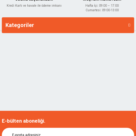
Kredi Kartı ve havale ile ödeme imkanı
Hafta İçi: 09:00 – 17:00
Cumartesi: 09:00-13:00
Kategoriler
Markalar
E-bülten aboneliği.