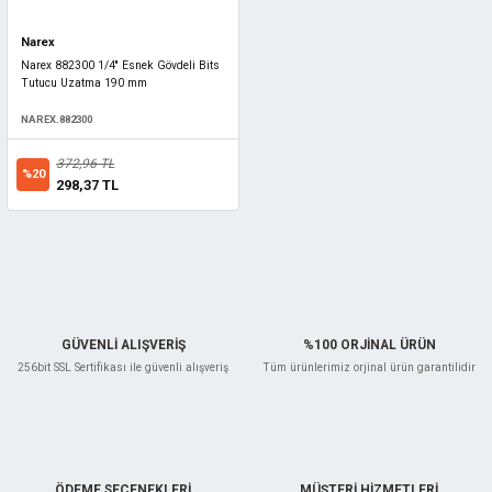
Narex
Narex 882300 1/4'' Esnek Gövdeli Bits
Tutucu Uzatma 190 mm
NAREX.882300
372,96 TL
%20
298,37 TL
GÜVENLİ ALIŞVERİŞ
%100 ORJİNAL ÜRÜN
256bit SSL Sertifikası ile güvenli alışveriş
Tüm ürünlerimiz orjinal ürün garantilidir
ÖDEME SEÇENEKLERİ
MÜŞTERİ HİZMETLERİ