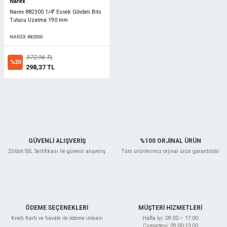
Narex
Narex 882300 1/4'' Esnek Gövdeli Bits
Tutucu Uzatma 190 mm
NAREX.882300
372,96 TL
%20
298,37 TL
GÜVENLİ ALIŞVERİŞ
%100 ORJİNAL ÜRÜN
256bit SSL Sertifikası ile güvenli alışveriş
Tüm ürünlerimiz orjinal ürün garantilidir
ÖDEME SEÇENEKLERİ
MÜŞTERİ HİZMETLERİ
Kredi Kartı ve havale ile ödeme imkanı
Hafta İçi: 09:00 – 17:00
Cumartesi: 09:00-13:00