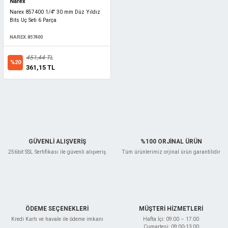
Narex
Narex 857400 1/4'' 30 mm Düz Yıldız
Bits Uç Seti 6 Parça
NAREX.857400
451,44 TL
%20
361,15 TL
GÜVENLİ ALIŞVERİŞ
%100 ORJİNAL ÜRÜN
256bit SSL Sertifikası ile güvenli alışveriş
Tüm ürünlerimiz orjinal ürün garantilidir
ÖDEME SEÇENEKLERİ
MÜŞTERİ HİZMETLERİ
Kredi Kartı ve havale ile ödeme imkanı
Hafta İçi: 09:00 – 17:00
Cumartesi: 09:00-13:00