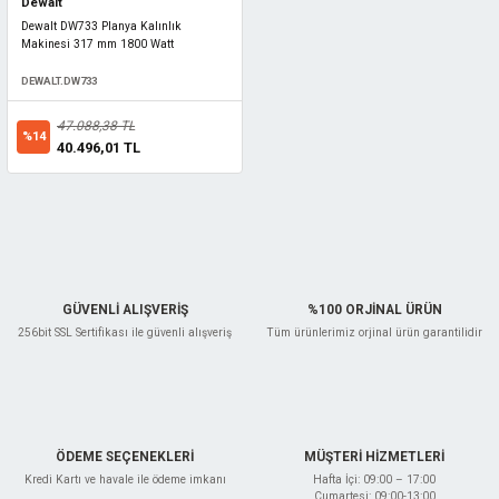
Dewalt
Dewalt DW733 Planya Kalınlık
Makinesi 317 mm 1800 Watt
DEWALT.DW733
47.088,38 TL
%14
40.496,01 TL
GÜVENLİ ALIŞVERİŞ
%100 ORJİNAL ÜRÜN
256bit SSL Sertifikası ile güvenli alışveriş
Tüm ürünlerimiz orjinal ürün garantilidir
ÖDEME SEÇENEKLERİ
MÜŞTERİ HİZMETLERİ
Kredi Kartı ve havale ile ödeme imkanı
Hafta İçi: 09:00 – 17:00
Cumartesi: 09:00-13:00