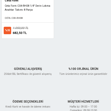
Ceta Form
Ceta Form C04-RH08 1/4'' Derin Lokma
Anahtar Takımı 8 Parça
CETA.C04-RH08
1.050,00 TL
%35
682,50 TL
GÜVENLİ ALIŞVERİŞ
%100 ORJİNAL ÜRÜN
256bit SSL Sertifikası ile güvenli alışveriş
Tüm ürünlerimiz orjinal ürün garantilidir
ÖDEME SEÇENEKLERİ
MÜŞTERİ HİZMETLERİ
Kredi Kartı ve havale ile ödeme imkanı
Hafta İçi: 09:00 – 17:00
Cumartesi: 09:00-13:00