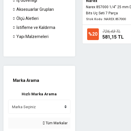
İş Güvenliği
Narex
Narex 857000 1/4'' 25 mm De
Aksesuarlar Grupları
Bits Uç Seti 7 Parça
Ölçü Aletleri
Stok Kodu :
NAREX.857000
İstifleme ve Kaldırma
726,43 TL
%20
581,15 TL
Yapı Malzemeleri
Marka Arama
Hızlı Marka Arama
Tüm Markalar