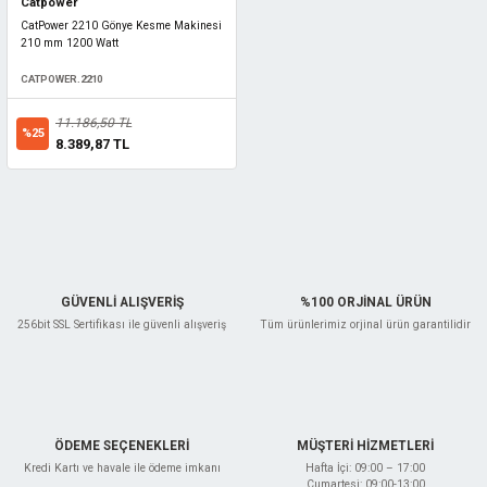
Catpower
CatPower 2210 Gönye Kesme Makinesi
210 mm 1200 Watt
CATPOWER.2210
11.186,50 TL
%25
8.389,87 TL
GÜVENLİ ALIŞVERİŞ
%100 ORJİNAL ÜRÜN
256bit SSL Sertifikası ile güvenli alışveriş
Tüm ürünlerimiz orjinal ürün garantilidir
ÖDEME SEÇENEKLERİ
MÜŞTERİ HİZMETLERİ
Kredi Kartı ve havale ile ödeme imkanı
Hafta İçi: 09:00 – 17:00
Cumartesi: 09:00-13:00