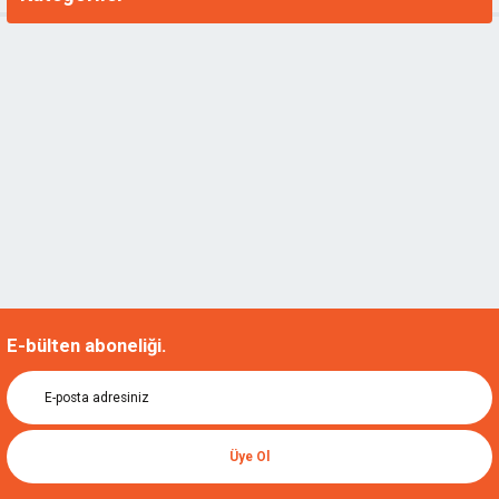
E-bülten aboneliği.
Üye Ol