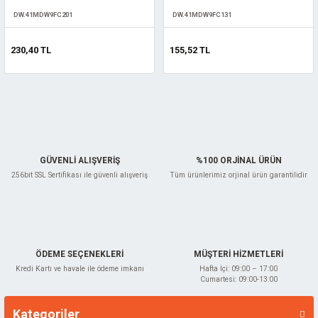
DW.41MDW9FC201
DW.41MDW9FC131
230,40 TL
155,52 TL
GÜVENLİ ALIŞVERİŞ
%100 ORJİNAL ÜRÜN
256bit SSL Sertifikası ile güvenli alışveriş
Tüm ürünlerimiz orjinal ürün garantilidir
ÖDEME SEÇENEKLERİ
MÜŞTERİ HİZMETLERİ
Kredi Kartı ve havale ile ödeme imkanı
Hafta İçi: 09:00 – 17:00
Cumartesi: 09:00-13:00
Kategoriler
Markalar