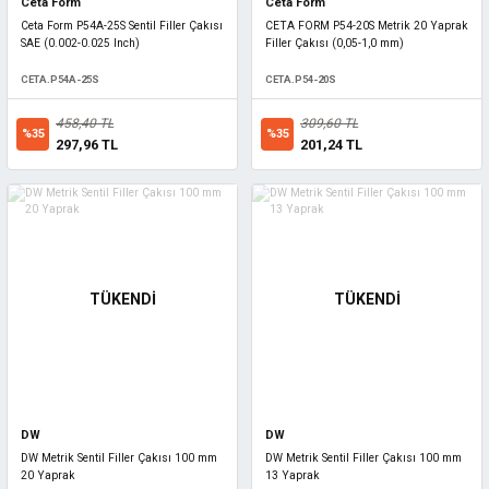
Ceta Form
Ceta Form
Ceta Form P54A-25S Sentil Filler Çakısı
CETA FORM P54-20S Metrik 20 Yaprak
SAE (0.002-0.025 Inch)
Filler Çakısı (0,05-1,0 mm)
CETA.P54A-25S
CETA.P54-20S
458,40 TL
309,60 TL
%35
%35
297,96 TL
201,24 TL
TÜKENDİ
TÜKENDİ
DW
DW
DW Metrik Sentil Filler Çakısı 100 mm
DW Metrik Sentil Filler Çakısı 100 mm
20 Yaprak
13 Yaprak