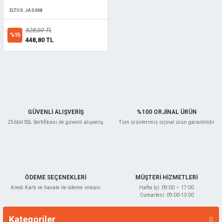
lar
ELTOS.JAS008
528,00 TL
ünleri
 El Aletleri
ları
%15
448,80 TL
pman
sesuarları
z
i
GÜVENLİ ALIŞVERİŞ
%100 ORJİNAL ÜRÜN
256bit SSL Sertifikası ile güvenli alışveriş
Tüm ürünlerimiz orjinal ürün garantilidir
ma
latma
edekleri
ÖDEME SEÇENEKLERİ
MÜŞTERİ HİZMETLERİ
 ve Uzatma
rubu
çakları
Kredi Kartı ve havale ile ödeme imkanı
Hafta İçi: 09:00 – 17:00
Cumartesi: 09:00-13:00
e
abanca
Kategoriler
Markalar