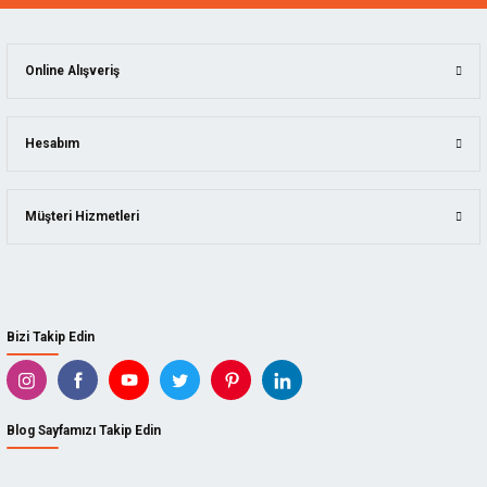
MANPA
ÖLÇÜ ALETLERI
KING ARTHUR'S TOOLS
İSTIFLEME VE KALDIRMA
ncası
Online Alışveriş
SCS
YAPI MALZEMELERI
leri
SUIZAN
Hesabım
Kesme
KAINDL
Müşteri Hizmetleri
ARBORTECH
BISON
DICTUM
Bizi Takip Edin
TADPOLE
KUTZALL
Blog Sayfamızı Takip Edin
İZELTAŞ