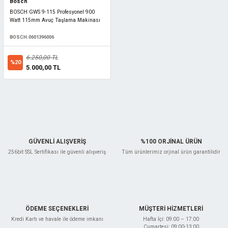
Bosch
BOSCH GWS 9-115 Profesyonel 900
Watt 115mm Avuç Taşlama Makinası
BOSCH.0601396006
6.250,00 TL
%20
5.000,00 TL
GÜVENLİ ALIŞVERİŞ
%100 ORJİNAL ÜRÜN
256bit SSL Sertifikası ile güvenli alışveriş
Tüm ürünlerimiz orjinal ürün garantilidir
ÖDEME SEÇENEKLERİ
MÜŞTERİ HİZMETLERİ
Kredi Kartı ve havale ile ödeme imkanı
Hafta İçi: 09:00 – 17:00
Cumartesi: 09:00-13:00