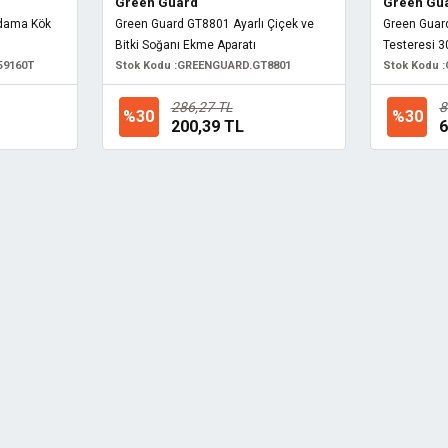
Green Guard
Green Gu
dama Kök
Green Guard GT8801 Ayarlı Çiçek ve
Green Gua
Bitki Soğanı Ekme Aparatı
Testeresi 
59160T
Stok Kodu :
GREENGUARD.GT8801
Stok Kodu :
286,27 TL
8
%30
%30
200,39 TL
6