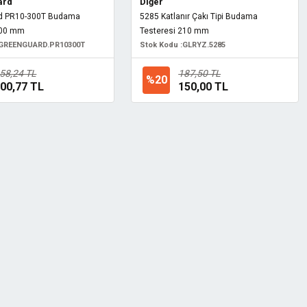
ard
Diğer
rd PR10-300T Budama
5285 Katlanır Çakı Tipi Budama
300 mm
Testeresi 210 mm
GREENGUARD.PR10300T
Stok Kodu :
GLRYZ.5285
58,24 TL
187,50 TL
%20
00,77 TL
150,00 TL