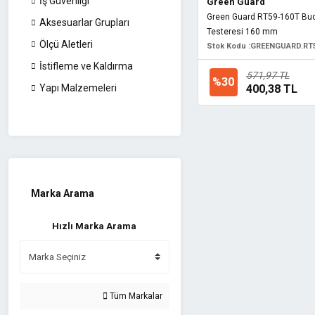
İş Güvenliği
Green Guard
Green Guard RT59-160T Bu
Aksesuarlar Grupları
Testeresi 160 mm
Ölçü Aletleri
Stok Kodu :
GREENGUARD.RT
İstifleme ve Kaldırma
571,97 TL
%30
400,38 TL
Yapı Malzemeleri
Marka Arama
Hızlı Marka Arama
Tüm Markalar