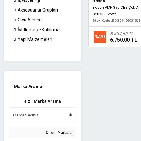
İş Güvenliği
Bosch
Bosch PMF 350 CES Çok Ama
Aksesuarlar Grupları
Seti 350 Watt
Ölçü Aletleri
Stok Kodu :
BOSCH.06031022
İstifleme ve Kaldırma
8.437,50 TL
%20
6.750,00 TL
Yapı Malzemeleri
Marka Arama
Hızlı Marka Arama
Tüm Markalar