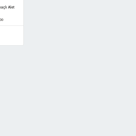
çlı Alet
00