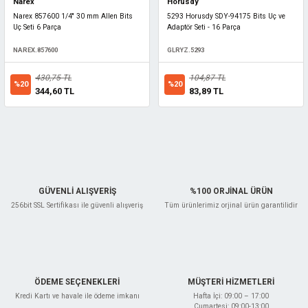
Narex
Horusdy
Narex 857600 1/4'' 30 mm Allen Bits
5293 Horusdy SDY-94175 Bits Uç ve
Uç Seti 6 Parça
Adaptör Seti - 16 Parça
NAREX.857600
GLRYZ.5293
430,75 TL
104,87 TL
%20
%20
344,60 TL
83,89 TL
GÜVENLİ ALIŞVERİŞ
%100 ORJİNAL ÜRÜN
256bit SSL Sertifikası ile güvenli alışveriş
Tüm ürünlerimiz orjinal ürün garantilidir
ÖDEME SEÇENEKLERİ
MÜŞTERİ HİZMETLERİ
Kredi Kartı ve havale ile ödeme imkanı
Hafta İçi: 09:00 – 17:00
Cumartesi: 09:00-13:00