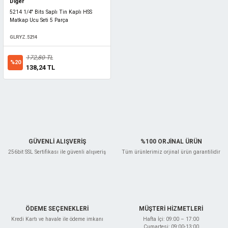
Diğer
5214 1/4'' Bits Saplı Tin Kaplı HSS
Matkap Ucu Seti 5 Parça
GLRYZ.5214
172,80 TL
%20
138,24 TL
GÜVENLİ ALIŞVERİŞ
%100 ORJİNAL ÜRÜN
256bit SSL Sertifikası ile güvenli alışveriş
Tüm ürünlerimiz orjinal ürün garantilidir
ÖDEME SEÇENEKLERİ
MÜŞTERİ HİZMETLERİ
Kredi Kartı ve havale ile ödeme imkanı
Hafta İçi: 09:00 – 17:00
Cumartesi: 09:00-13:00