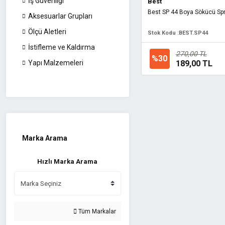
İş Güvenliği
Best
Best SP 44 Boya Sökücü Sp
Aksesuarlar Grupları
Ölçü Aletleri
Stok Kodu :
BEST.SP44
İstifleme ve Kaldırma
270,00 TL
%30
189,00 TL
Yapı Malzemeleri
Marka Arama
Hızlı Marka Arama
Tüm Markalar