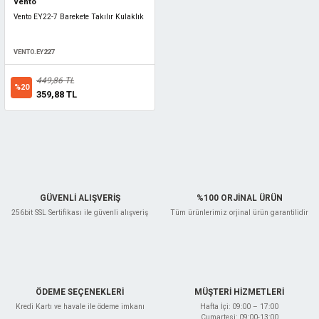
Vento
Vento EY22-7 Barekete Takılır Kulaklık
VENTO.EY227
449,86 TL
%20
359,88 TL
GÜVENLİ ALIŞVERİŞ
%100 ORJİNAL ÜRÜN
256bit SSL Sertifikası ile güvenli alışveriş
Tüm ürünlerimiz orjinal ürün garantilidir
ÖDEME SEÇENEKLERİ
MÜŞTERİ HİZMETLERİ
Kredi Kartı ve havale ile ödeme imkanı
Hafta İçi: 09:00 – 17:00
Cumartesi: 09:00-13:00