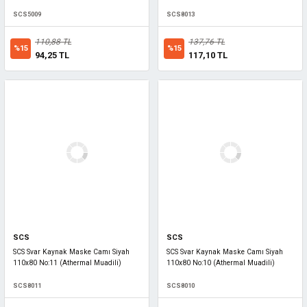
SCS5009
SCS8013
110,88 TL
137,76 TL
%15
%15
94,25 TL
117,10 TL
SCS
SCS
SCS Svar Kaynak Maske Camı Siyah
SCS Svar Kaynak Maske Camı Siyah
110x80 No:11 (Athermal Muadili)
110x80 No:10 (Athermal Muadili)
SCS8011
SCS8010