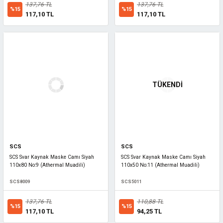
137,76 TL
137,76 TL
%15
%15
117,10 TL
117,10 TL
TÜKENDİ
SCS
SCS
SCS Svar Kaynak Maske Camı Siyah
SCS Svar Kaynak Maske Camı Siyah
110x80 No:9 (Athermal Muadili)
110x50 No:11 (Athermal Muadili)
SCS8009
SCS5011
137,76 TL
110,88 TL
%15
%15
117,10 TL
94,25 TL