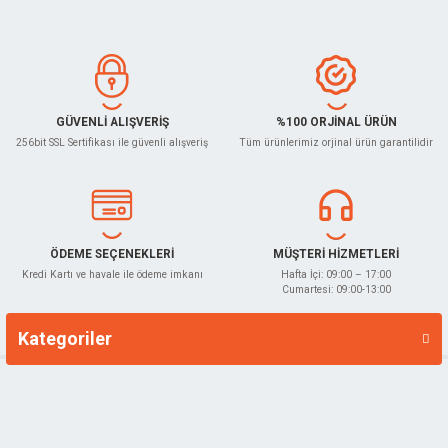
GÜVENLİ ALIŞVERİŞ
%100 ORJİNAL ÜRÜN
256bit SSL Sertifikası ile güvenli alışveriş
Tüm ürünlerimiz orjinal ürün garantilidir
ÖDEME SEÇENEKLERİ
MÜŞTERİ HİZMETLERİ
Kredi Kartı ve havale ile ödeme imkanı
Hafta İçi: 09:00 – 17:00
Cumartesi: 09:00-13:00
Kategoriler
Markalar