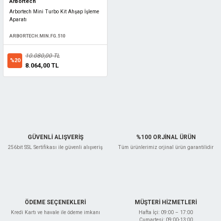
Arbortech
Arbortech Mini Turbo Kit Ahşap İşleme
Aparatı
ARBORTECH.MIN.FG.510
10.080,00 TL
%20
8.064,00 TL
GÜVENLİ ALIŞVERİŞ
%100 ORJİNAL ÜRÜN
256bit SSL Sertifikası ile güvenli alışveriş
Tüm ürünlerimiz orjinal ürün garantilidir
ÖDEME SEÇENEKLERİ
MÜŞTERİ HİZMETLERİ
Kredi Kartı ve havale ile ödeme imkanı
Hafta İçi: 09:00 – 17:00
Cumartesi: 09:00-13:00