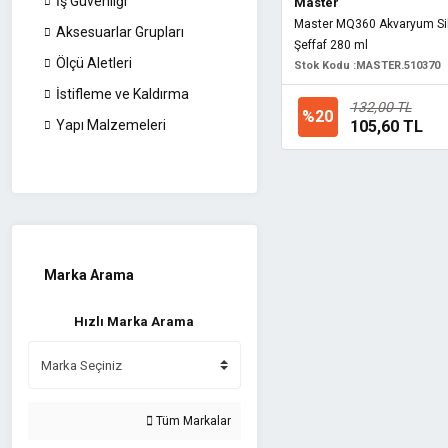
İş Güvenliği
Master
Master MQ360 Akvaryum Si
Aksesuarlar Grupları
Şeffaf 280 ml
Ölçü Aletleri
Stok Kodu :
MASTER.510370
İstifleme ve Kaldırma
132,00 TL
%20
105,60 TL
Yapı Malzemeleri
Marka Arama
Hızlı Marka Arama
Tüm Markalar