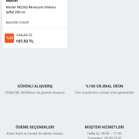
Master
Master MQ360 Akvaryum Silikonu
Şeffaf 280 ml
MASTER.510370
134,40 TL
%20
107,52 TL
GÜVENLİ ALIŞVERİŞ
%100 ORJİNAL ÜRÜN
256bit SSL Sertifikası ile güvenli alışveriş
Tüm ürünlerimiz orjinal ürün garantilidir
ÖDEME SEÇENEKLERİ
MÜŞTERİ HİZMETLERİ
Kredi Kartı ve havale ile ödeme imkanı
Hafta İçi: 09:00 – 17:00
Cumartesi: 09:00-13:00