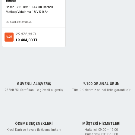
Bosch
Bosch GSB 18V-EC Akülü Darbeli
Matkap Vidalama 18 V 5.0 Ah
BOSCH.0615990L3E
25.872,00 TL
%25
19.404,00 TL
GÜVENLİ ALIŞVERİŞ
%100 ORJİNAL ÜRÜN
256bit SSL Sertifikası ile güvenli alışveriş
Tüm ürünlerimiz orjinal ürün garantilidir
ÖDEME SEÇENEKLERİ
MÜŞTERİ HİZMETLERİ
Kredi Kartı ve havale ile ödeme imkanı
Hafta İçi: 09:00 – 17:00
Cumartesi: 09:00-13:00