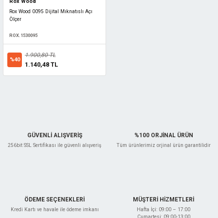
Rox Wood
Rox Wood 0095 Dijital Mıknatıslı Açı
Ölçer
ROX.1530095
1.900,80 TL
%40
1.140,48 TL
GÜVENLİ ALIŞVERİŞ
%100 ORJİNAL ÜRÜN
256bit SSL Sertifikası ile güvenli alışveriş
Tüm ürünlerimiz orjinal ürün garantilidir
ÖDEME SEÇENEKLERİ
MÜŞTERİ HİZMETLERİ
Kredi Kartı ve havale ile ödeme imkanı
Hafta İçi: 09:00 – 17:00
Cumartesi: 09:00-13:00