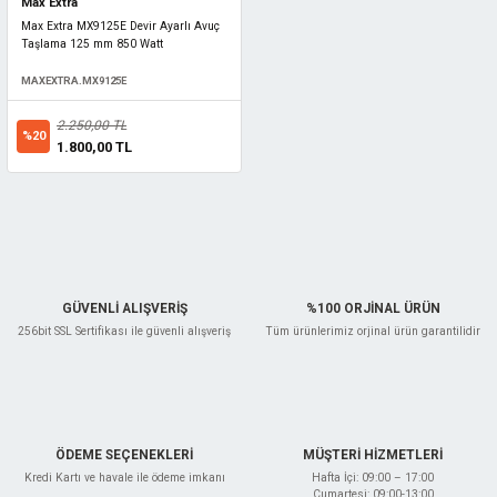
Max Extra
Max Extra MX9125E Devir Ayarlı Avuç
Taşlama 125 mm 850 Watt
MAXEXTRA.MX9125E
2.250,00 TL
%20
1.800,00 TL
GÜVENLİ ALIŞVERİŞ
%100 ORJİNAL ÜRÜN
256bit SSL Sertifikası ile güvenli alışveriş
Tüm ürünlerimiz orjinal ürün garantilidir
ÖDEME SEÇENEKLERİ
MÜŞTERİ HİZMETLERİ
Kredi Kartı ve havale ile ödeme imkanı
Hafta İçi: 09:00 – 17:00
Cumartesi: 09:00-13:00