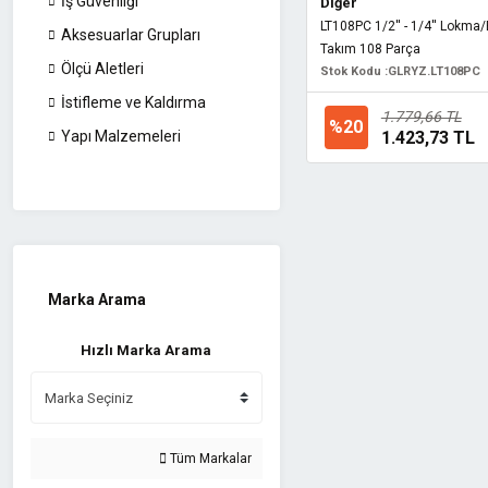
İş Güvenliği
Diğer
LT108PC 1/2'' - 1/4'' Lokma/
Aksesuarlar Grupları
Takım 108 Parça
Ölçü Aletleri
Stok Kodu :
GLRYZ.LT108PC
İstifleme ve Kaldırma
1.779,66 TL
%20
1.423,73 TL
Yapı Malzemeleri
Marka Arama
Hızlı Marka Arama
Tüm Markalar