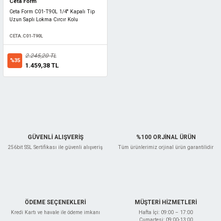
Ceta Form
Ceta Form C01-T90L 1/4'' Kapalı Tip
Uzun Saplı Lokma Cırcır Kolu
CETA.C01-T90L
2.245,20 TL
%35
1.459,38 TL
GÜVENLİ ALIŞVERİŞ
%100 ORJİNAL ÜRÜN
256bit SSL Sertifikası ile güvenli alışveriş
Tüm ürünlerimiz orjinal ürün garantilidir
ÖDEME SEÇENEKLERİ
MÜŞTERİ HİZMETLERİ
Kredi Kartı ve havale ile ödeme imkanı
Hafta İçi: 09:00 – 17:00
Cumartesi: 09:00-13:00