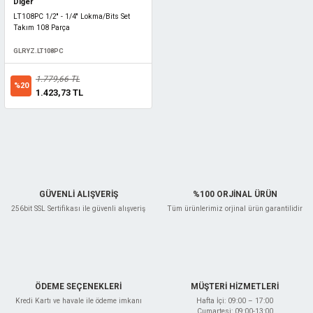
Diğer
LT108PC 1/2'' - 1/4'' Lokma/Bits Set
Takım 108 Parça
GLRYZ.LT108PC
1.779,66 TL
%20
1.423,73 TL
GÜVENLİ ALIŞVERİŞ
%100 ORJİNAL ÜRÜN
256bit SSL Sertifikası ile güvenli alışveriş
Tüm ürünlerimiz orjinal ürün garantilidir
ÖDEME SEÇENEKLERİ
MÜŞTERİ HİZMETLERİ
Kredi Kartı ve havale ile ödeme imkanı
Hafta İçi: 09:00 – 17:00
Cumartesi: 09:00-13:00