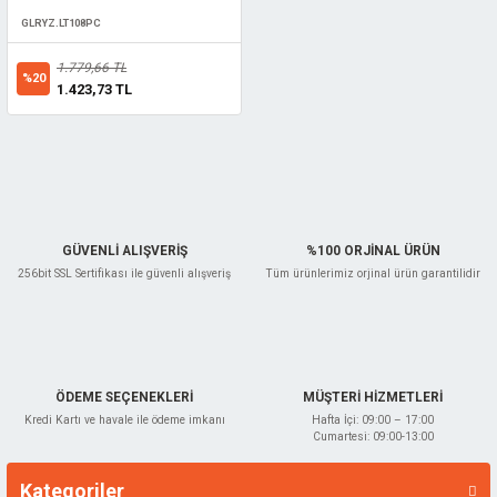
lar
GLRYZ.LT108PC
1.779,66 TL
ünleri
 El Aletleri
ları
%20
1.423,73 TL
pman
sesuarları
z
i
GÜVENLİ ALIŞVERİŞ
%100 ORJİNAL ÜRÜN
256bit SSL Sertifikası ile güvenli alışveriş
Tüm ürünlerimiz orjinal ürün garantilidir
ma
latma
edekleri
ÖDEME SEÇENEKLERİ
MÜŞTERİ HİZMETLERİ
 ve Uzatma
rubu
çakları
Kredi Kartı ve havale ile ödeme imkanı
Hafta İçi: 09:00 – 17:00
Cumartesi: 09:00-13:00
e
abanca
Kategoriler
Markalar