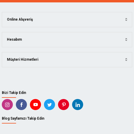
MANPA
ÖLÇÜ ALETLERI
KING ARTHUR'S TOOLS
İSTIFLEME VE KALDIRMA
ncası
Online Alışveriş
SCS
YAPI MALZEMELERI
leri
SUIZAN
Hesabım
Kesme
KAINDL
Müşteri Hizmetleri
ARBORTECH
BISON
DICTUM
Bizi Takip Edin
TADPOLE
KUTZALL
Blog Sayfamızı Takip Edin
İZELTAŞ