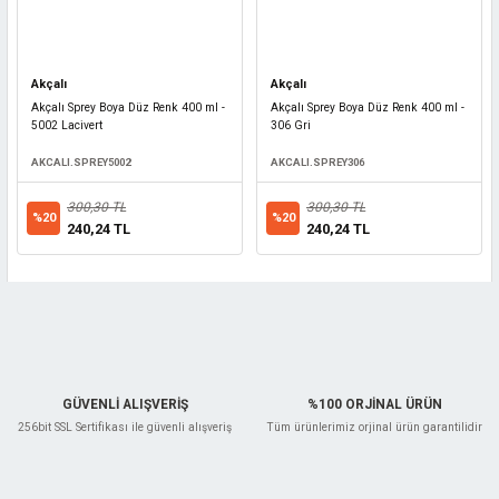
Akçalı
Akçalı
Akçalı Sprey Boya Düz Renk 400 ml -
Akçalı Sprey Boya Düz Renk 400 ml -
5002 Lacivert
306 Gri
AKCALI.SPREY5002
AKCALI.SPREY306
300,30 TL
300,30 TL
%20
%20
240,24 TL
240,24 TL
GÜVENLİ ALIŞVERİŞ
%100 ORJİNAL ÜRÜN
256bit SSL Sertifikası ile güvenli alışveriş
Tüm ürünlerimiz orjinal ürün garantilidir