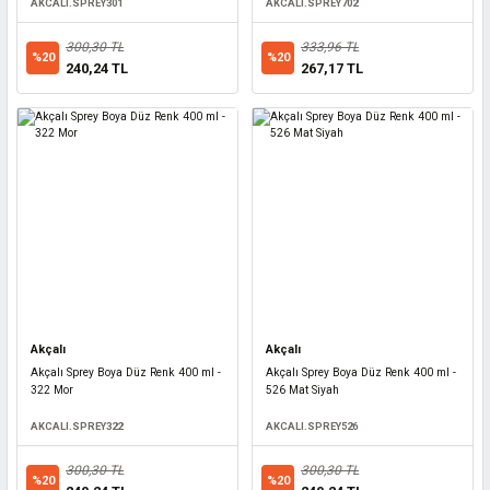
AKCALI.SPREY301
AKCALI.SPREY702
300,30 TL
333,96 TL
%20
%20
240,24 TL
267,17 TL
Akçalı
Akçalı
Akçalı Sprey Boya Düz Renk 400 ml -
Akçalı Sprey Boya Düz Renk 400 ml -
322 Mor
526 Mat Siyah
AKCALI.SPREY322
AKCALI.SPREY526
300,30 TL
300,30 TL
%20
%20