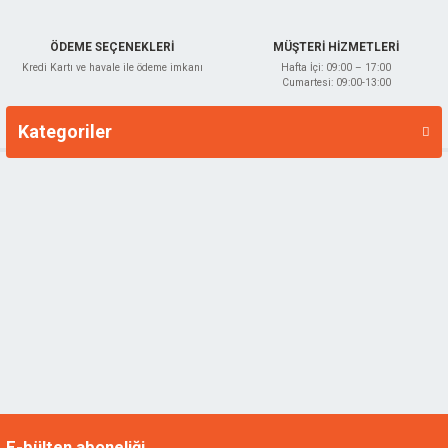
ÖDEME SEÇENEKLERİ
MÜŞTERİ HİZMETLERİ
Kredi Kartı ve havale ile ödeme imkanı
Hafta İçi: 09:00 – 17:00
Cumartesi: 09:00-13:00
Kategoriler
Markalar
E-bülten aboneliği.