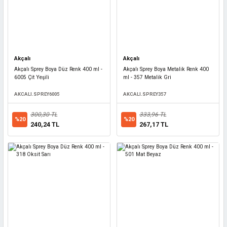
Akçalı
Akçalı
Akçalı Sprey Boya Düz Renk 400 ml -
Akçalı Sprey Boya Metalik Renk 400
6005 Çit Yeşili
ml - 357 Metalik Gri
AKCALI.SPREY6005
AKCALI.SPREY357
300,30 TL
333,96 TL
%20
%20
240,24 TL
267,17 TL