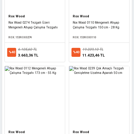
Rox Wood
Rox Wood
Rox Wood 0274 Tezgah Üzeri
Rox Wood 0110 Mengeneli Ahşap
Mengeneli Ahşap Çalışma Tezgahı
Çalışma Tezgahı 150 cm - 28 Kg
ROX.153ROX0274
ROX.153ROX0110
6.105,60 TL
19.039,10 TL
%40
%40
3.663,36 TL
11.423,46 TL
Rox Wood
Rox Wood