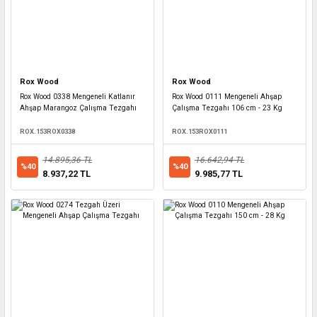
Rox Wood
Rox Wood
Rox Wood 0338 Mengeneli Katlanır
Rox Wood 0111 Mengeneli Ahşap
Ahşap Marangoz Çalışma Tezgahı
Çalışma Tezgahı 106 cm - 23 Kg
ROX.153ROX0338
ROX.153ROX0111
14.895,36 TL
16.642,94 TL
%40
%40
8.937,22 TL
9.985,77 TL