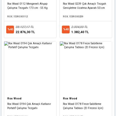
Rox Wood 0112 Mengeneli Ahşap
Rox Wood 0239 Çok Amaçlı Tezgah
Çalışma Tezgahı 173 cm - 55 Kg
Genişletme Uzatma Aparatı 50 cm
ROX.153ROX0112
ROX.153ROX0239
38.127,17 TL
2.304,00 TL
%40
%40
22.876,30 TL
1.382,40 TL
Rox Wood
Rox Wood
Rox Wood 0194 Çok Amaçlı Katlanır
Rox Wood 0178 Freze Sabitleme
Portatif Çalışma Tezgahı
Çalışma Tablası (El Frezesi İçin)