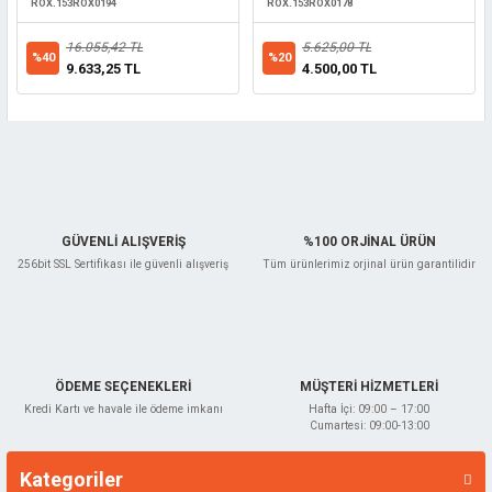
ROX.153ROX0194
ROX.153ROX0178
16.055,42 TL
5.625,00 TL
%40
%20
9.633,25 TL
4.500,00 TL
GÜVENLİ ALIŞVERİŞ
%100 ORJİNAL ÜRÜN
256bit SSL Sertifikası ile güvenli alışveriş
Tüm ürünlerimiz orjinal ürün garantilidir
ÖDEME SEÇENEKLERİ
MÜŞTERİ HİZMETLERİ
Kredi Kartı ve havale ile ödeme imkanı
Hafta İçi: 09:00 – 17:00
Cumartesi: 09:00-13:00
Kategoriler
Markalar