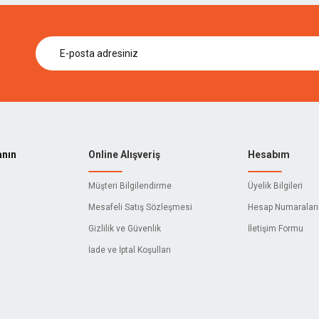
KIRSCHEN
ARTHUR'S TOOLS
SCS
TECH
BISON
LL
İZELTAŞ
E
3M
anın
Online Alışveriş
Hesabım
ACTIVEHAND
Müşteri Bilgilendirme
Üyelik Bilgileri
C
AIWA
Mesafeli Satış Sözleşmesi
Hesap Numaralar
Gizlilik ve Güvenlik
İletişim Formu
AKY
İade ve İptal Koşulları
ALFRA
O
AMBIKA