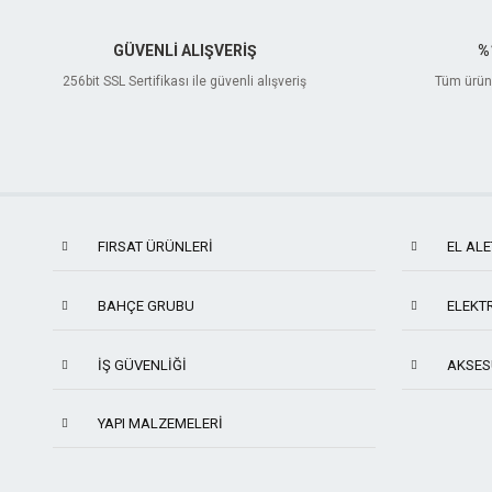
GÜVENLİ ALIŞVERİŞ
%
256bit SSL Sertifikası ile güvenli alışveriş
Tüm ürünl
FIRSAT ÜRÜNLERİ
EL ALE
BAHÇE GRUBU
ELEKTR
İŞ GÜVENLIĞI
AKSES
YAPI MALZEMELERI