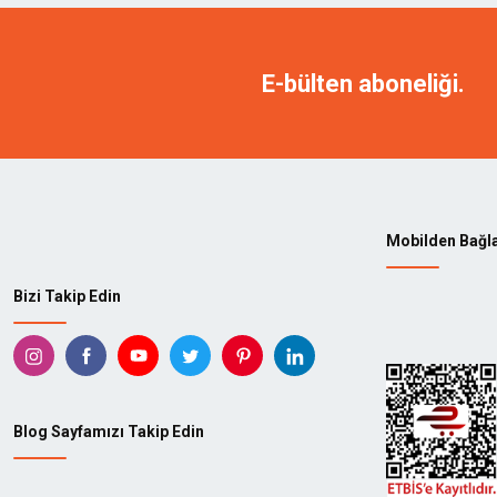
TITI
NAREX
MANPA
KING 
E-bülten aboneliği.
KAINDL
ARBOR
TADPOLE
KUTZA
STANLEY
GEDOR
Mobilden Bağl
414
ABAY
Bizi Takip Edin
AEG
AGATE
AKÇALI
AKS
ALBESA
ALF
Blog Sayfamızı Takip Edin
ALTAŞ
ALTEC