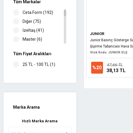
Tüm Markalar
Ceta Form (192)
Diğer (75)
İzeltaş (41)
JUNIOR
Master (6)
Junior Basınç Gösterge Saa
Şişirme Tabancası Hava S
Topart (6)
Stok Kodu :
JUNIOR.SLŞ
Tüm Fiyat Aralıkları
Bosch (5)
25 TL - 100 TL (1)
47,66 TL
WERT (5)
%20
38,13 TL
GEFO (3)
NT Tools (3)
Echolift (2)
Eltos (2)
Marka Arama
Autool (1)
Hegi (1)
Hızlı Marka Arama
JUNIOR (1)