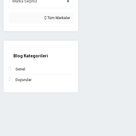
Kwb (1)
Narex (1)
Tüm Markalar
Partner (1)
Stand (1)
TROY (1)
Blog Kategorileri
Genel
Duyurular