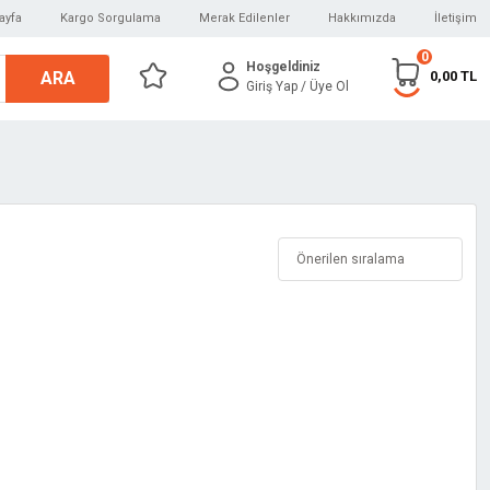
ayfa
Kargo Sorgulama
Merak Edilenler
Hakkımızda
İletişim
0
Hoşgeldiniz
ARA
0,00 TL
Giriş Yap
/ Üye Ol