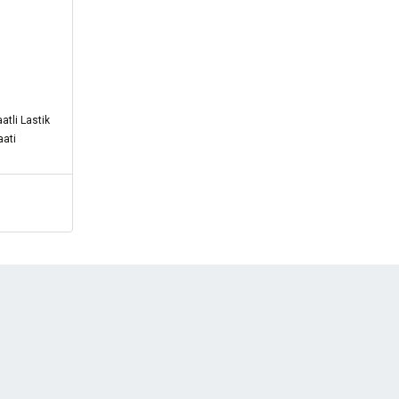
tli Lastik
aati