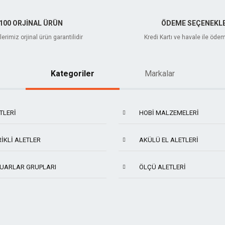
100 ORJİNAL ÜRÜN
ÖDEME SEÇENEKLE
erimiz orjinal ürün garantilidir
Kredi Kartı ve havale ile öde
Kategoriler
Markalar
TLERI
HOBI MALZEMELERI
IKLI ALETLER
AKÜLÜ EL ALETLERI
UARLAR GRUPLARI
ÖLÇÜ ALETLERI