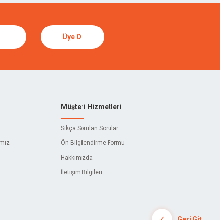
TORMEK
SUIZAN
Üye Ol
DICTUM
CETA FORM
404
Müşteri Hizmetleri
ADELA
Sıkça Sorulan Sorular
AKBANT
ımız
Ön Bilgilendirme Formu
Hakkımızda
AL WELDERS
İletişim Bilgileri
ALPINS
AMYANT
Geri Git